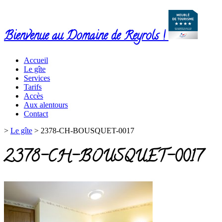
Bienvenue au Domaine de Reyrols !
Accueil
Le gîte
Services
Tarifs
Accès
Aux alentours
Contact
>
Le gîte
>
2378-CH-BOUSQUET-0017
2378-CH-BOUSQUET-0017