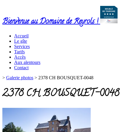
Bienvenue au Domaine de Reyrols !
Accueil
Le gîte
Services
Tarifs
Accès
Aux alentours
Contact
>
Galerie photos
>
2378 CH BOUSQUET-0048
2378 CH BOUSQUET-0048