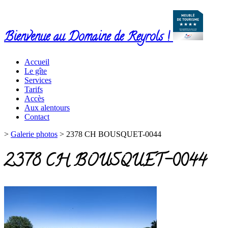
Bienvenue au Domaine de Reyrols !
Accueil
Le gîte
Services
Tarifs
Accès
Aux alentours
Contact
>
Galerie photos
>
2378 CH BOUSQUET-0044
2378 CH BOUSQUET-0044