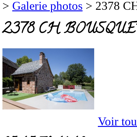
>
Galerie photos
>
2378 C
2378 CH BOUSQUET
Voir tou